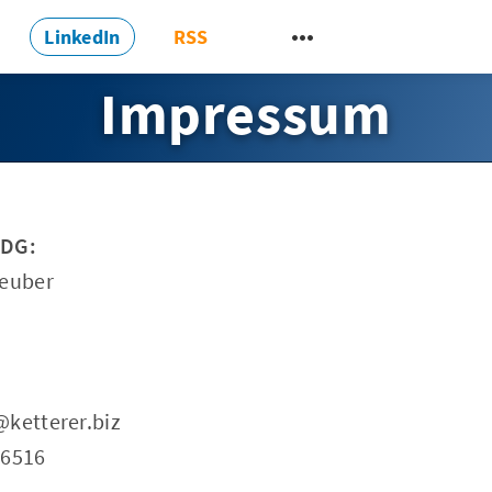
LinkedIn
RSS
Impressum
DDG:
teuber
@ketterer.biz
66516